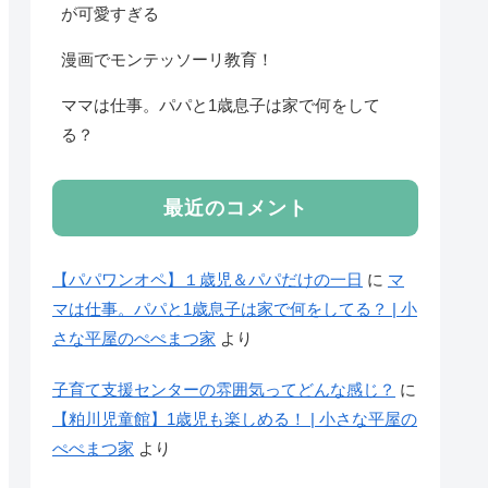
が可愛すぎる
漫画でモンテッソーリ教育！
ママは仕事。パパと1歳息子は家で何をして
る？
最近のコメント
【パパワンオペ】１歳児＆パパだけの一日
に
マ
マは仕事。パパと1歳息子は家で何をしてる？ | 小
さな平屋のぺぺまつ家
より
子育て支援センターの雰囲気ってどんな感じ？
に
【粕川児童館】1歳児も楽しめる！ | 小さな平屋の
ぺぺまつ家
より