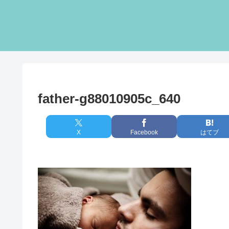
father-g88010905c_640
X
Facebook
はてブ