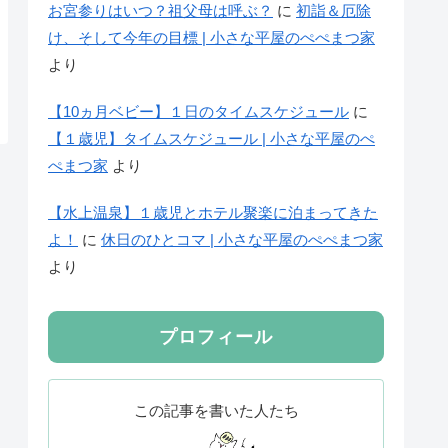
お宮参りはいつ？祖父母は呼ぶ？
に
初詣＆厄除
け、そして今年の目標 | 小さな平屋のぺぺまつ家
より
【10ヵ月ベビー】１日のタイムスケジュール
に
【１歳児】タイムスケジュール | 小さな平屋のぺ
ぺまつ家
より
【水上温泉】１歳児とホテル聚楽に泊まってきた
よ！
に
休日のひとコマ | 小さな平屋のぺぺまつ家
より
プロフィール
この記事を書いた人たち