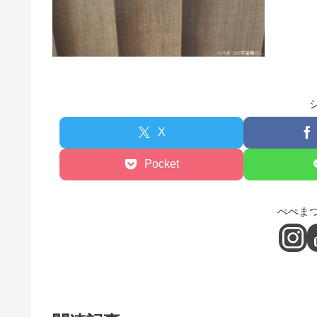
X
Pocket
ぺぺま