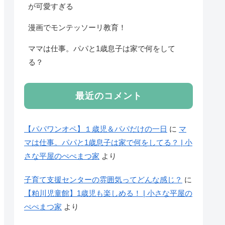
が可愛すぎる
漫画でモンテッソーリ教育！
ママは仕事。パパと1歳息子は家で何をして
る？
最近のコメント
【パパワンオペ】１歳児＆パパだけの一日
に
マ
マは仕事。パパと1歳息子は家で何をしてる？ | 小
さな平屋のぺぺまつ家
より
子育て支援センターの雰囲気ってどんな感じ？
に
【粕川児童館】1歳児も楽しめる！ | 小さな平屋の
ぺぺまつ家
より