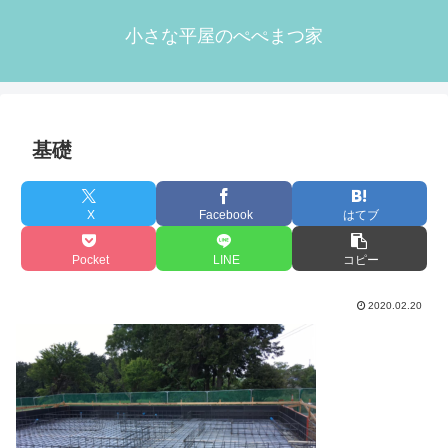
小さな平屋のぺぺまつ家
基礎
X
Facebook
はてブ
Pocket
LINE
コピー
2020.02.20