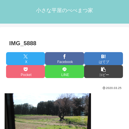
小さな平屋のぺぺまつ家
IMG_5888
X
Facebook
はてブ
Pocket
LINE
コピー
2020.03.25