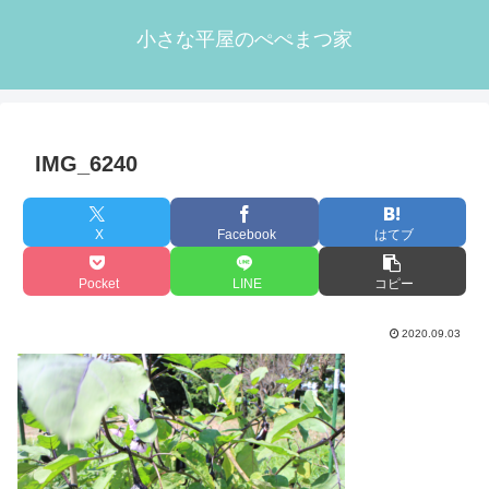
小さな平屋のぺぺまつ家
IMG_6240
X
Facebook
はてブ
Pocket
LINE
コピー
2020.09.03