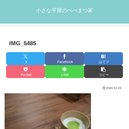
小さな平屋のぺぺまつ家
IMG_5485
X
Facebook
はてブ
Pocket
LINE
コピー
2020.02.20