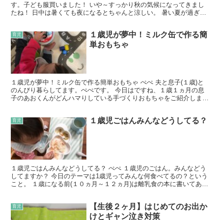
す。子ども服買いました！ いや～すっかり秋の気候になってきまし
たね！ 日中は暑くても夜になるとちゃんと涼しい。 暑い夏が過ぎ
て、秋になるこの瞬間が一番好き！ 厚手の長袖はまだ暑い...
１歳児が夢中！ミルク缶で作る簡
育児
単おもちゃ
１歳児が夢中！ミルク缶で作る簡単おもちゃ ぺぺ 夫と息子(１歳)と
のんびり暮らしてます。ぺぺです。 今日はですね、１歳１ヵ月の息
子のあおくんがどんハマりしている手づくりおもちゃをご紹介しま
す！作り方はいたってシンプル！なのに夢中になること間...
１歳児ごはんみんなどうしてる？
育児
１歳児ごはんみんなどうしてる？ ぺぺ １歳児のごはん。みんなどう
してますか？ 今日のテーマは1歳児ってみんな何食べてるの？という
こと。 １歳になる前(１０ヵ月～１２ヵ月)は離乳食の本に書いてある
ものを参考にしてあげていたのですが。 １歳前：...
【生後２ヶ月】はじめてのお出か
育児
けとギャン泣き対策