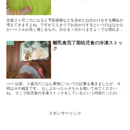
生後２ヶ月ごろになると予防接種などを含めたお出かけをする機会が
増えてきますよね。ですが２人きりでお出かけするというのはなかな
かハードルが高く感じるもの。分かる！分かりますよ！でも慣れます
よ！という内容とギャン泣きに対する自己防衛のおはなしです。
離乳食完了期幼児食の冷凍ストッ
育児
ク
ぺぺ 以前、１歳児のごはん事情についての記事を書きましたが、今
回はその補足です。 もしよかったらそちらも覗いてみてください
ね。 そこで幼児食の冷凍ストックをしているという内容だったので
すが、今回はその詳細を載せておこうと思います。 うちでは...
スポンサーリンク