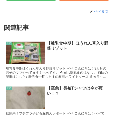
ぺぺまつ
関連記事
【離乳食中期】ほうれん草入り野
育児
菜リゾット
離乳食中期ほうれん草入り野菜リゾット ぺぺ こんにちは！9カ月の
男子のママやってます！ぺぺです。 今回も離乳食のはなし。 前回の
記事はこちら↓ 離乳食中期しらすの枝豆ホワイトソース ５ヵ月～Ｏ
Ｋ！ほうれん草ペースト 離乳食の初期の５ヵから使...
【至急】長袖Tシャツは今が買
育児
い！？
秋到来！プチプラ子ども服購入レポート ぺぺ こんにちは！ぺぺで