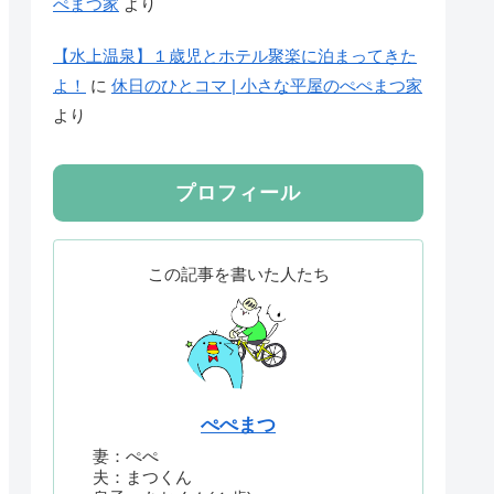
ぺまつ家
より
【水上温泉】１歳児とホテル聚楽に泊まってきた
よ！
に
休日のひとコマ | 小さな平屋のぺぺまつ家
より
プロフィール
この記事を書いた人たち
ぺぺまつ
妻：ぺぺ
夫：まつくん