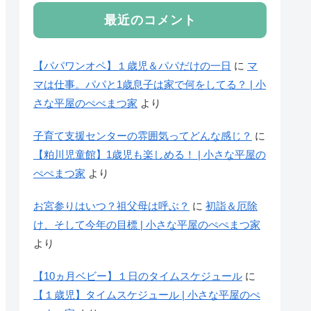
最近のコメント
【パパワンオペ】１歳児＆パパだけの一日
に
マ
マは仕事。パパと1歳息子は家で何をしてる？ | 小
さな平屋のぺぺまつ家
より
子育て支援センターの雰囲気ってどんな感じ？
に
【粕川児童館】1歳児も楽しめる！ | 小さな平屋の
ぺぺまつ家
より
お宮参りはいつ？祖父母は呼ぶ？
に
初詣＆厄除
け、そして今年の目標 | 小さな平屋のぺぺまつ家
より
【10ヵ月ベビー】１日のタイムスケジュール
に
【１歳児】タイムスケジュール | 小さな平屋のぺ